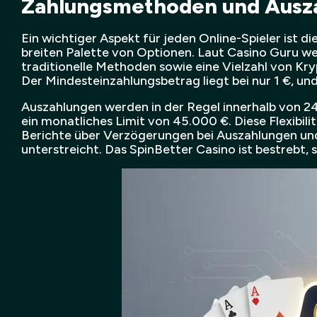
Zahlungsmethoden und Ausza
Ein wichtiger Aspekt für jeden Online-Spieler ist 
breiten Palette von Optionen. Laut Casino Guru 
traditionelle Methoden sowie eine Vielzahl von K
Der Mindesteinzahlungsbetrag liegt bei nur 1 €, un
Auszahlungen werden in der Regel innerhalb von 24
ein monatliches Limit von 45.000 €. Diese Flexibili
Berichte über Verzögerungen bei Auszahlungen und
unterstreicht. Das SpinBetter Casino ist bestrebt,