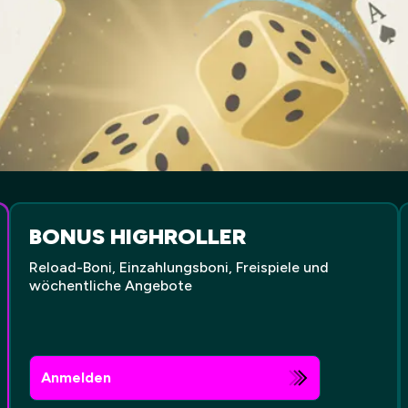
BONUS HIGHROLLER
Reload-Boni, Einzahlungsboni, Freispiele und
wöchentliche Angebote
Anmelden