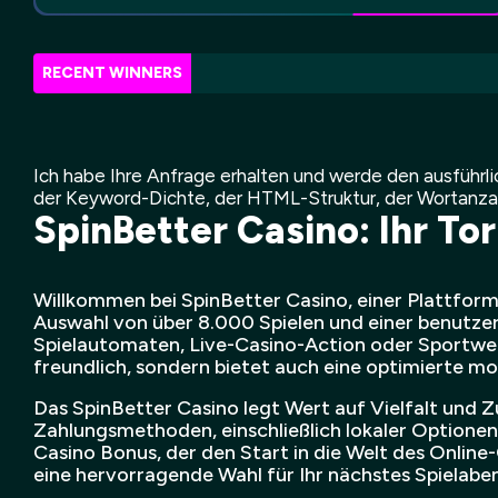
RECENT WINNERS
Ich habe Ihre Anfrage erhalten und werde den ausführli
der Keyword-Dichte, der HTML-Struktur, der Wortanzahl 
SpinBetter Casino: Ihr To
Willkommen bei SpinBetter Casino, einer Plattform,
Auswahl von über 8.000 Spielen und einer benutzerf
Spielautomaten, Live-Casino-Action oder Sportwette
freundlich, sondern bietet auch eine optimierte mob
Das SpinBetter Casino legt Wert auf Vielfalt und 
Zahlungsmethoden, einschließlich lokaler Optionen
Casino Bonus, der den Start in die Welt des Onlin
eine hervorragende Wahl für Ihr nächstes Spielaben