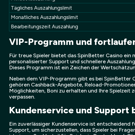
Tägliches Auszahlungslimit
Monatliches Auszahlungslimit
Bearbeitungszeit Auszahlung
VIP-Programm und fortlaufe
Für treue Spieler bietet das SpinBetter Casino ei
personalisierter Support und schnellere Auszahlunge
Dieses Programm ist ein Zeichen der Wertschätzung
Neben dem VIP-Programm gibt es bei SpinBetter Ca
gehören Cashback-Angebote, Reload-Promotionen a
Möglichkeiten, Boni zu erhalten und Ihre Spielzei
verpassen.
Kundenservice und Support b
Ein zuverlässiger Kundenservice ist entscheidend f
Support, um sicherzustellen, dass Spieler bei Frage