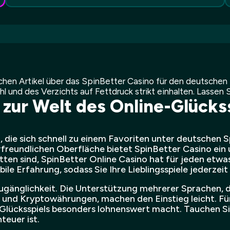
€958
chen Artikel über das SpinBetter Casino für den deutschen M
und des Verzichts auf Fettdruck strikt einhalten. Lassen Si
r zur Welt des Online-Glücks
 die sich schnell zu einem Favoriten unter deutschen S
reundlichen Oberfläche bietet SpinBetter Casino ein u
n sind, SpinBetter Online Casino hat für jeden etwas z
ile Erfahrung, sodass Sie Ihre Lieblingsspiele jederzei
Zugänglichkeit. Die Unterstützung mehrerer Sprachen, d
 und Kryptowährungen, machen den Einstieg leicht. Für 
e-Glücksspiels besonders lohnenswert macht. Tauchen S
teuer ist.