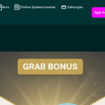
Boni
Online-Spielautomaten
Zahlungen
App h