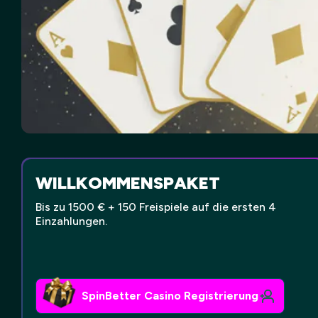
WILLKOMMENSPAKET
Bis zu 1500 € + 150 Freispiele auf die ersten 4
Einzahlungen.
SpinBetter Casino Registrierung