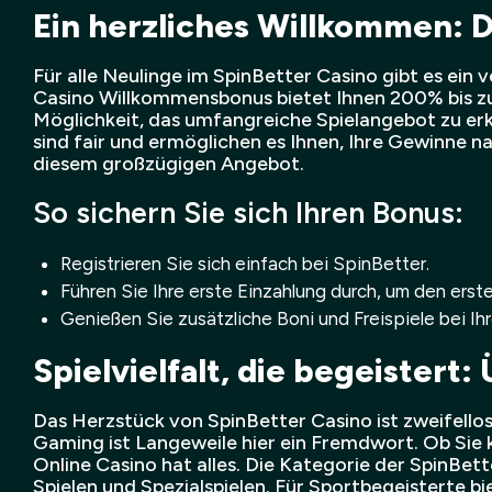
Ein herzliches Willkommen: 
Für alle Neulinge im SpinBetter Casino gibt es ein
Casino Willkommensbonus bietet Ihnen 200% bis zu 1.
Möglichkeit, das umfangreiche Spielangebot zu e
sind fair und ermöglichen es Ihnen, Ihre Gewinne n
diesem großzügigen Angebot.
So sichern Sie sich Ihren Bonus:
Registrieren Sie sich einfach bei SpinBetter.
Führen Sie Ihre erste Einzahlung durch, um den erste
Genießen Sie zusätzliche Boni und Freispiele bei Ih
Spielvielfalt, die begeistert
Das Herzstück von SpinBetter Casino ist zweifellos
Gaming ist Langeweile hier ein Fremdwort. Ob Sie
Online Casino hat alles. Die Kategorie der SpinBe
Spielen und Spezialspielen. Für Sportbegeisterte