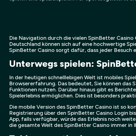
Die Navigation durch die vielen SpinBetter Casino 
Deutschland können sich auf eine hochwertige Spiel
SpinBetter Casino sorgt dafür, dass jeder Besuch 
Unterwegs spielen: SpinBett
In der heutigen schnelllebigen Welt ist mobiles Spi
Browsererfahrung. Das bedeutet, Sie können das Sp
Funktionen nutzen. Darüber hinaus gibt es Berichte
Spielerlebnis ermöglichen. Dies ist besonders prakti
Die mobile Version des SpinBetter Casino ist so kon
Registrierung über den SpinBetter Casino Login bis
App, falls verfügbar, würde das Erlebnis noch weit
die gesamte Welt des SpinBetter Casino immer in I