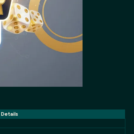
Details